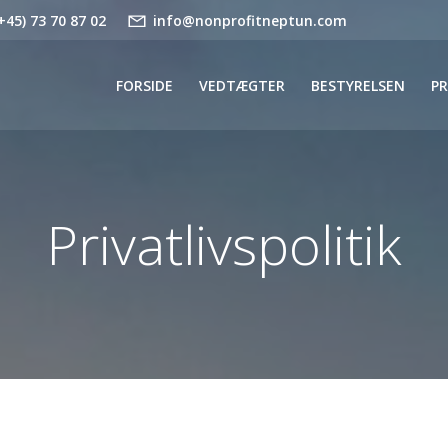
(+45) 73 70 87 02
info@nonprofitneptun.com
FORSIDE
VEDTÆGTER
BESTYRELSEN
P
Privatlivspolitik