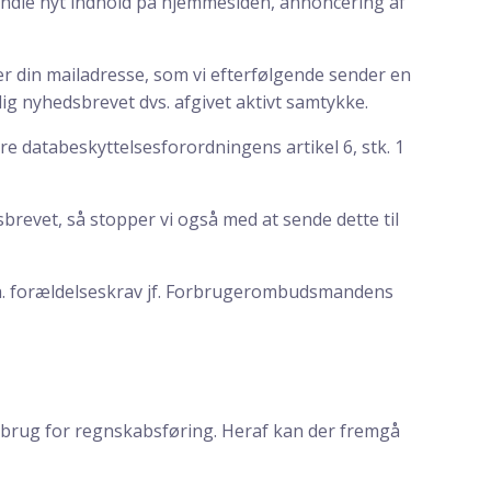
ndle nyt indhold på hjemmesiden, annoncering af
iver din mailadresse, som vi efterfølgende sender en
 dig nyhedsbrevet dvs. afgivet aktivt samtykke.
e databeskyttelsesforordningens artikel 6, stk. 1
brevet, så stopper vi også med at sende dette til
 pga. forældelseskrav jf. Forbrugerombudsmandens
il brug for regnskabsføring. Heraf kan der fremgå