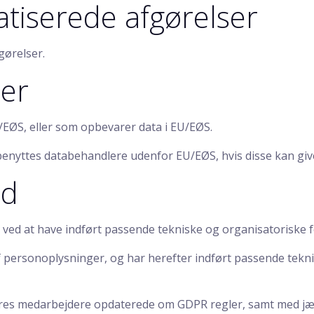
atiserede afgørelser
gørelser.
ler
EØS, eller som opbevarer data i EU/EØS.
er benyttes databehandlere udenfor EU/EØS, hvis disse kan g
ed
 ved at have indført passende tekniske og organisatoriske 
af personoplysninger, og har herefter indført passende tekn
e vores medarbejdere opdaterede om GDPR regler, samt med