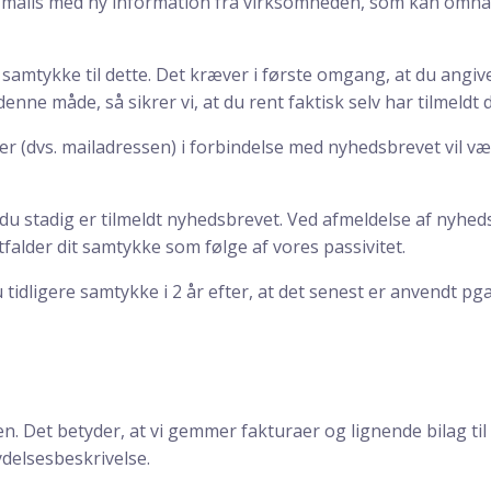
e mails med ny information fra virksomheden, som kan omha
ive samtykke til dette. Det kræver i første omgang, at du ang
denne måde, så sikrer vi, at du rent faktisk selv har tilmeldt
r (dvs. mailadressen) i forbindelse med nyhedsbrevet vil vær
du stadig er tilmeldt nyhedsbrevet. Ved afmeldelse af nyheds
rtfalder dit samtykke som følge af vores passivitet.
 tidligere samtykke i 2 år efter, at det senest er anvendt
en. Det betyder, at vi gemmer fakturaer og lignende bilag t
delsesbeskrivelse.